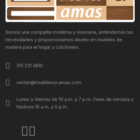
la
página
de
producto
Somos una compañía moderna y visionaria, entendemos las
necesidades y proporcionamos diseño en muebles de
madera para el hogar y colchones.
315 231 4810
ventas@mueblesycamas.com
Lunes a Viernes de 10 a.m. a 7 p.m. Fines de semana y
festivos 10 a.m. a 5 p.m.