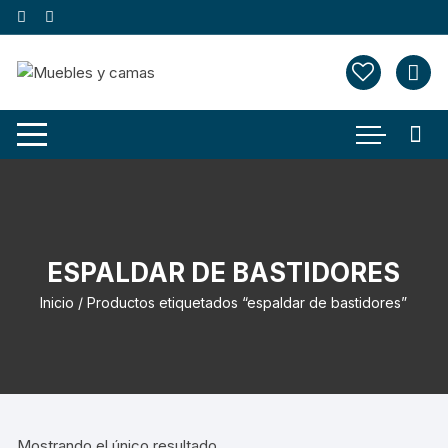
Saltar
al
contenido
ESPALDAR DE BASTIDORES
Inicio
/ Productos etiquetados “espaldar de bastidores”
Mostrando el único resultado