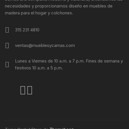
necesidades y proporcionamos diseño en muebles de
la
madera para el hogar y colchones.
página
de
producto
315 231 4810
ventas@mueblesycamas.com
Lunes a Viernes de 10 a.m. a 7 p.m. Fines de semana y
festivos 10 a.m. a 5 p.m.