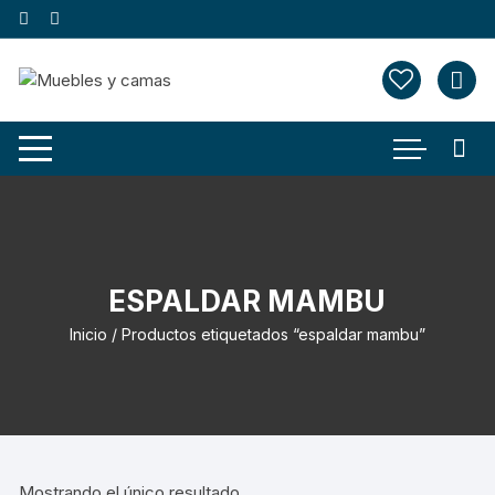
Saltar
al
contenido
ESPALDAR MAMBU
Inicio
/ Productos etiquetados “espaldar mambu”
Mostrando el único resultado