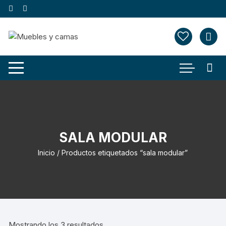
Saltar
al
contenido
SALA MODULAR
Inicio
/ Productos etiquetados “sala modular”
Mostrando los 3 resultados