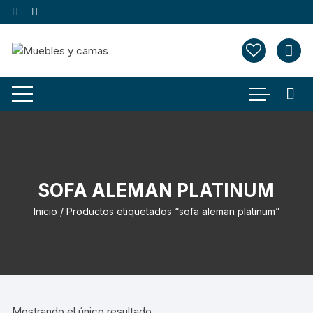
Saltar
al
contenido
SOFA ALEMAN PLATINUM
Inicio
/ Productos etiquetados “sofa aleman platinum”
Mostrando el único resultado