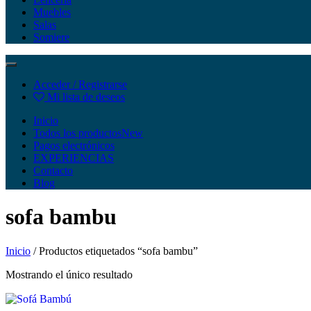
Muebles
Salas
Somiere
Acceder / Registrarse
Mi lista de deseos
Inicio
Todos los productos
New
Pagos electrónicos
EXPERIENCIAS
Contacto
Blog
sofa bambu
Inicio
/ Productos etiquetados “sofa bambu”
Mostrando el único resultado