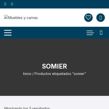
Saltar
al
contenido
SOMIER
Inicio
/ Productos etiquetados “somier”
Mostrando los 5 resultados