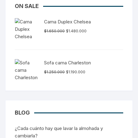
ON SALE
Cama Duplex Chelsea
El
El
$
1.650.000
$
1.480.000
precio
precio
original
actual
era:
es:
$1.650.000.
$1.480.000.
Sofa cama Charleston
El
El
$
1.250.000
$
1.190.000
precio
precio
original
actual
era:
es:
$1.250.000.
$1.190.000.
BLOG
¿Cada cuánto hay que lavar la almohada y
cambiarla?