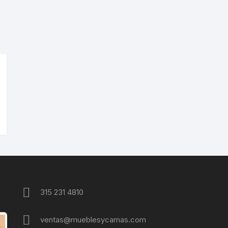
315 231 4810
ventas@mueblesycamas.com