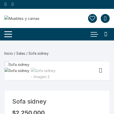
Saltar
al
contenido
Inicio
/
Salas
/ Sofa sidney
Sofa sidney
$
2.250.000