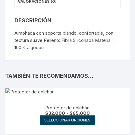
VALORACIONES (0)
DESCRIPCIÓN
Almohada con soporte blando, confortable, con
textura suave Relleno: Fibra Siliconada Material:
100% algodón
TAMBIÉN TE RECOMENDAMOS…
Protector de colchón
Rango
$
32.000
-
$
65.000
de
Este
SELECCIONAR OPCIONES
precios:
producto
desde
$32.000
tiene