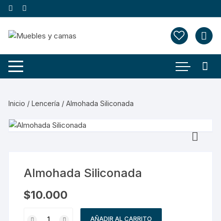
Saltar
al
contenido
Inicio
/
Lencería
/ Almohada Siliconada
Almohada Siliconada
$
10.000
Almohada
AÑADIR AL CARRITO