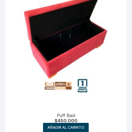
Puff Baúl
$
450.000
AÑADIR AL CARRITO