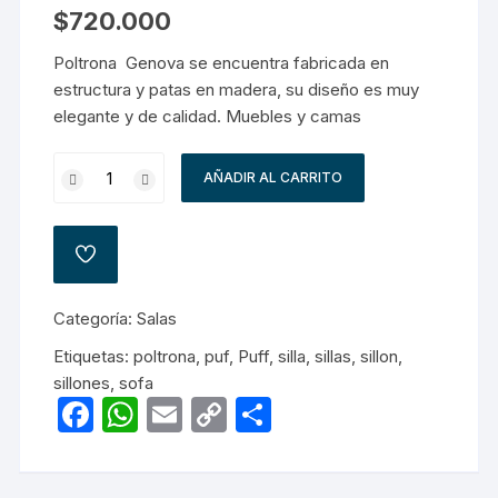
$
720.000
Poltrona Genova se encuentra fabricada en
estructura y patas en madera, su diseño es muy
elegante y de calidad. Muebles y camas
Poltrona
AÑADIR AL CARRITO
Genova
cantidad
AÑADIR
A
LA
LISTA
Categoría:
Salas
DE
DESEOS
Etiquetas:
poltrona
,
puf
,
Puff
,
silla
,
sillas
,
sillon
,
sillones
,
sofa
F
W
E
C
C
a
h
m
o
o
c
at
ail
p
m