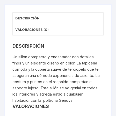
e
s
y
p
b
A
Li
ar
DESCRIPCIÓN
o
p
n
tir
o
p
k
VALORACIONES (0)
k
DESCRIPCIÓN
Un sillón compacto y encantador con detalles
finos y un elegante diseño en color. La tapicería
cómoda y la cubierta suave de terciopelo que te
aseguran una cómoda experiencia de asiento. La
costura y puntos en el respaldo completan el
aspecto lujoso. Este sillón se ve genial en todos
los interiores y agrega estilo a cualquier
habitacióncon la poltrona Genova.
VALORACIONES