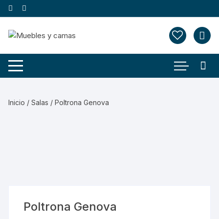
Saltar
al
contenido
Inicio
/
Salas
/ Poltrona Genova
Poltrona Genova