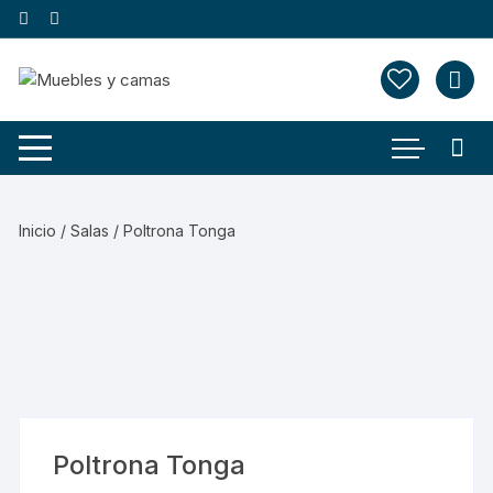
Saltar
al
contenido
Inicio
/
Salas
/ Poltrona Tonga
Poltrona Tonga