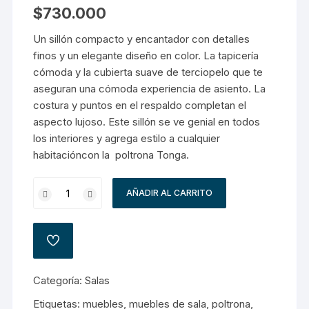
$
730.000
Un sillón compacto y encantador con detalles
finos y un elegante diseño en color. La tapicería
cómoda y la cubierta suave de terciopelo que te
aseguran una cómoda experiencia de asiento. La
costura y puntos en el respaldo completan el
aspecto lujoso. Este sillón se ve genial en todos
los interiores y agrega estilo a cualquier
habitacióncon la poltrona Tonga.
Poltrona
AÑADIR AL CARRITO
Tonga
cantidad
AÑADIR
A
LA
LISTA
Categoría:
Salas
DE
DESEOS
Etiquetas:
muebles
,
muebles de sala
,
poltrona
,