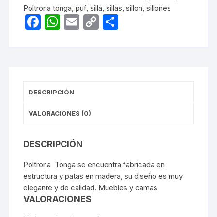
Poltrona tonga
,
puf
,
silla
,
sillas
,
sillon
,
sillones
F
W
E
C
C
a
h
m
o
o
c
at
ail
p
m
e
s
y
p
b
A
Li
ar
DESCRIPCIÓN
o
p
n
tir
o
p
k
VALORACIONES (0)
k
DESCRIPCIÓN
Poltrona Tonga se encuentra fabricada en
estructura y patas en madera, su diseño es muy
elegante y de calidad. Muebles y camas
VALORACIONES