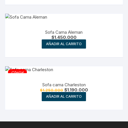
Sofa Cama Aleman
$
1.450.000
AÑADIR AL CARRITO
¡Oferta!
Sofa cama Charleston
El
El
$
1.190.000
$
1.250.000
precio
precio
AÑADIR AL CARRITO
original
actual
era:
es:
$1.250.000.
$1.190.000.