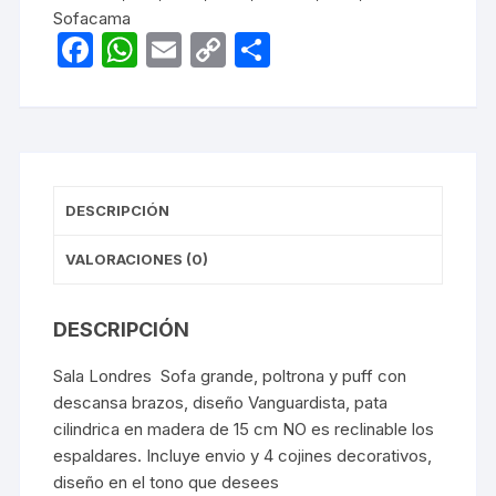
Sofacama
F
W
E
C
C
a
h
m
o
o
c
at
ail
p
m
e
s
y
p
b
A
Li
ar
DESCRIPCIÓN
o
p
n
tir
o
p
k
VALORACIONES (0)
k
DESCRIPCIÓN
Sala Londres Sofa grande, poltrona y puff con
descansa brazos, diseño Vanguardista, pata
cilindrica en madera de 15 cm NO es reclinable los
espaldares. Incluye envio y 4 cojines decorativos,
diseño en el tono que desees