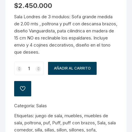
$
2.450.000
Sala Londres de 3 modulos: Sofa grande medida
de 2.00 mts , poltrona y puff con descansa brazos,
diseño Vanguardista, pata cilindrica en madera de
15 cm NO es reclinable los espaldares. Incluye
envio y 4 cojines decorativos, diseño en el tono
que desees.
Sala
AÑADIR AL CARRITO
Londres
cantidad
AÑADIR
A
LA
LISTA
Categoría:
Salas
DE
DESEOS
Etiquetas:
juego de sala
,
muebles
,
muebles de
sala
,
poltrona
,
puf
,
Puff
,
puff con brazos
,
Sala
,
sala
comedor
,
silla
,
sillas
,
sillon
,
sillones
,
sofa
,